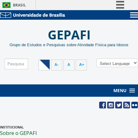
BRASIL
Simplifique!
Sobre a UnB
Comunica BR
GEPAFI
Unidades acadêmicas
Participe
Estude na UnB
Graduação
Acesso à informação
Grupo de Estudos e Pesquisas sobre Atividade Física para Idosos
Pós-Graduação
Administração
Legislação
Servidor
Canais
A-
A
A+
MENU
INSTITUCIONAL
Sobre o GEPAFI